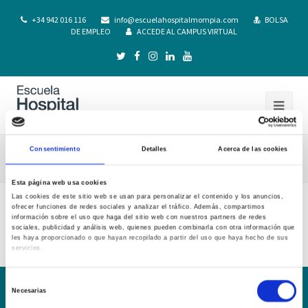
+34 942 016 116
info@escuelahospitalmompia.com
BOLSA
DE EMPLEO
ACCEDE AL CAMPUS VIRTUAL
Consentimiento
Detalles
Acerca de las cookies
Listado convenios practicas 20-21
Esta página web usa cookies
Las cookies de este sitio web se usan para personalizar el contenido y los anuncios,
ofrecer funciones de redes sociales y analizar el tráfico. Además, compartimos
Listado convenios practicas 20-21
información sobre el uso que haga del sitio web con nuestros partners de redes
sociales, publicidad y análisis web, quienes pueden combinarla con otra información que
les haya proporcionado o que hayan recopilado a partir del uso que haya hecho de sus
servicios.
Selección
Necesarias
de
Conoce la Escuela
Hospital Mompía