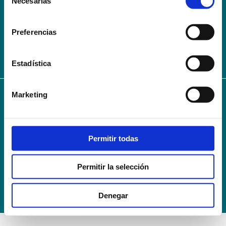
Necesarias
de
AVISO LEGAL – TÉRMINOS Y CONDICIONES DE SERVICIOS
consentimiento
ONLINE
Preferencias
Política de Privacidad
Política de cookies
Campus Virtual
Contacto
Webmail
User Login
Estadística
Marketing
© 2024
Escuela Técnico Profesional en Ciencias de la Salud Hospital Mompía
Avenida de los Condes, s/n · 39100 Santa Cruz de Bezana - Cantabria · Spain
T. +34 942 016 116 · F. +34 942 584 120
Permitir todas
info@escuelahospitalmompia.com
Permitir la selección
Denegar