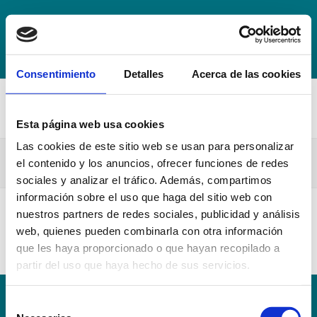
+34 942 016 116
info@escuelahospitalmompia.com
BOLSA
DE EMPLEO
ACCEDE AL CAMPUS VIRTUAL
Consentimiento
Detalles
Acerca de las cookies
Esta página web usa cookies
Las cookies de este sitio web se usan para personalizar
Informe Urgencias
el contenido y los anuncios, ofrecer funciones de redes
sociales y analizar el tráfico. Además, compartimos
información sobre el uso que haga del sitio web con
nuestros partners de redes sociales, publicidad y análisis
Informe Urgencias
web, quienes pueden combinarla con otra información
que les haya proporcionado o que hayan recopilado a
partir del uso que haya hecho de sus servicios.
Selección
Conoce la Escuela
Hospital Mompía