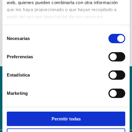
web, quienes pueden combinarla con otra información
que les haya proporcionado o que hayan recopilado a
partir del uso que haya hecho de sus servicios.
Selección
Necesarias
de
consentimiento
Preferencias
Estadística
Conoce la Escuela
Hospital Mompía
AVISO LEGAL – TÉRMINOS Y CONDICIONES DE SERVICIOS
Marketing
ONLINE
Política de Privacidad
Política de cookies
Campus Virtual
Contacto
Webmail
User Login
Permitir todas