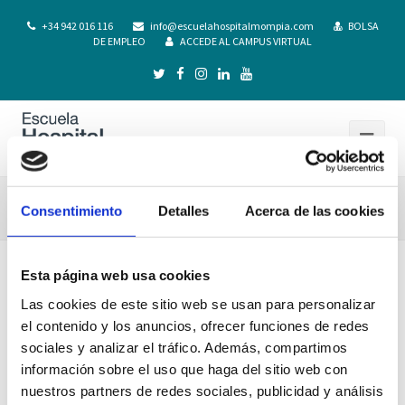
+34 942 016 116
info@escuelahospitalmompia.com
BOLSA
DE EMPLEO
ACCEDE AL CAMPUS VIRTUAL
Descripcion de practicas Tuteladas IV
Consentimiento
Detalles
Acerca de las cookies
Esta página web usa cookies
Las cookies de este sitio web se usan para personalizar
el contenido y los anuncios, ofrecer funciones de redes
sociales y analizar el tráfico. Además, compartimos
información sobre el uso que haga del sitio web con
nuestros partners de redes sociales, publicidad y análisis