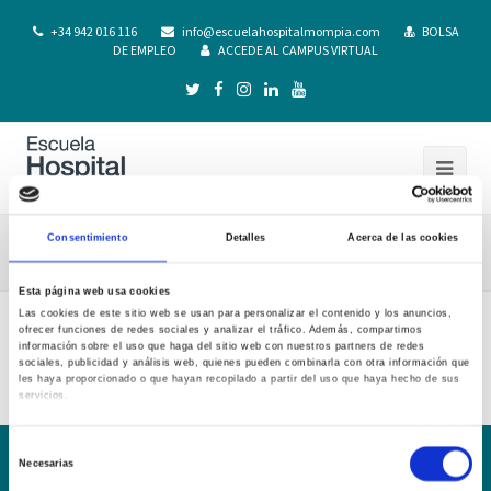
+34 942 016 116
info@escuelahospitalmompia.com
BOLSA
DE EMPLEO
ACCEDE AL CAMPUS VIRTUAL
Consentimiento
Detalles
Acerca de las cookies
Composicion Unidad Tecnica Calidad
Esta página web usa cookies
Las cookies de este sitio web se usan para personalizar el contenido y los anuncios,
ofrecer funciones de redes sociales y analizar el tráfico. Además, compartimos
Composicion Unidad Tecnica Calidad
información sobre el uso que haga del sitio web con nuestros partners de redes
sociales, publicidad y análisis web, quienes pueden combinarla con otra información que
les haya proporcionado o que hayan recopilado a partir del uso que haya hecho de sus
servicios.
Selección
Necesarias
de
Conoce la Escuela
Hospital Mompía