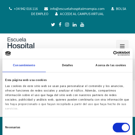
+34 942 016 116
info@escuelahospitalmompia.com
BOLSA
DE EMPLEO
ACCEDE AL CAMPUS VIRTUAL
Consentimiento
Detalles
Acerca de las cookies
Adenda Bioestadistica 2019-20
Esta página web usa cookies
Las cookies de este sitio web se usan para personalizar el contenido y los anuncios,
ofrecer funciones de redes sociales y analizar el tráfico. Además, compartimos
Adenda Bioestadistica 2019-20
información sobre el uso que haga del sitio web con nuestros partners de redes
sociales, publicidad y análisis web, quienes pueden combinarla con otra información que
les haya proporcionado o que hayan recopilado a partir del uso que haya hecho de sus
servicios.
Selección
Necesarias
de
Conoce la Escuela
Hospital Mompía