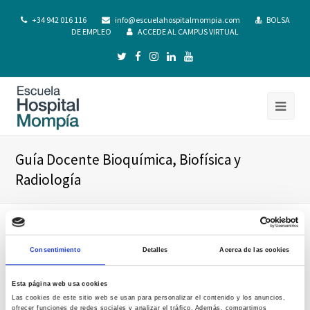
+34 942 016 116
info@escuelahospitalmompia.com
BOLSA
DE EMPLEO
ACCEDE AL CAMPUS VIRTUAL
Guía Docente Bioquímica, Biofísica y
Radiología
Consentimiento
Detalles
Acerca de las cookies
Esta página web usa cookies
Las cookies de este sitio web se usan para personalizar el contenido y los anuncios,
ofrecer funciones de redes sociales y analizar el tráfico. Además, compartimos