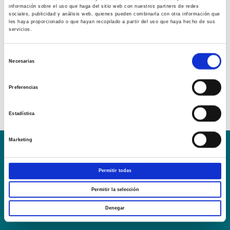
información sobre el uso que haga del sitio web con nuestros partners de redes
sociales, publicidad y análisis web, quienes pueden combinarla con otra información que
les haya proporcionado o que hayan recopilado a partir del uso que haya hecho de sus
servicios.
Selección
Necesarias
de
consentimiento
Preferencias
Estadística
Marketing
Conoce la Escuela
Hospital Mompía
AVISO LEGAL – TÉRMINOS Y CONDICIONES DE SERVICIOS
Permitir todas
ONLINE
Permitir la selección
Política de Privacidad
Política de cookies
Campus Virtual
Denegar
Contacto
Webmail
User Login