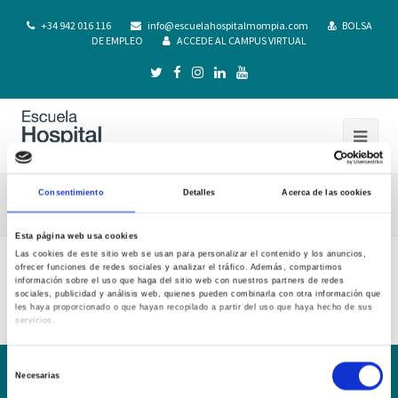
+34 942 016 116
info@escuelahospitalmompia.com
BOLSA
DE EMPLEO
ACCEDE AL CAMPUS VIRTUAL
Consentimiento
Detalles
Acerca de las cookies
Guia Docente Enf. Materno-Infantil 21-22
Esta página web usa cookies
Las cookies de este sitio web se usan para personalizar el contenido y los anuncios,
ofrecer funciones de redes sociales y analizar el tráfico. Además, compartimos
Guia Docente Enf. Materno-Infantil 21-22
información sobre el uso que haga del sitio web con nuestros partners de redes
sociales, publicidad y análisis web, quienes pueden combinarla con otra información que
les haya proporcionado o que hayan recopilado a partir del uso que haya hecho de sus
servicios.
Selección
Necesarias
de
Conoce la Escuela
Hospital Mompía