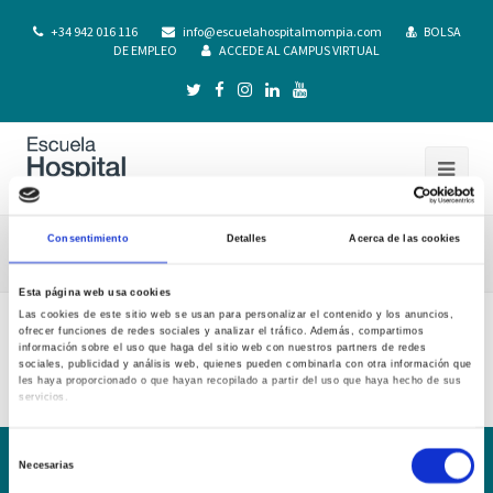
+34 942 016 116
info@escuelahospitalmompia.com
BOLSA
DE EMPLEO
ACCEDE AL CAMPUS VIRTUAL
Consentimiento
Detalles
Acerca de las cookies
G.D. Practicas Tuteladas I 21-22
Esta página web usa cookies
Las cookies de este sitio web se usan para personalizar el contenido y los anuncios,
ofrecer funciones de redes sociales y analizar el tráfico. Además, compartimos
G.D. Practicas Tuteladas I 21-22
información sobre el uso que haga del sitio web con nuestros partners de redes
sociales, publicidad y análisis web, quienes pueden combinarla con otra información que
les haya proporcionado o que hayan recopilado a partir del uso que haya hecho de sus
servicios.
Selección
Necesarias
de
Conoce la Escuela
Hospital Mompía