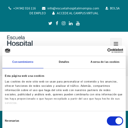
+34 942 016 116
info@escuelahospitalmompia.com
BOLSA
DE EMPLEO
ACCEDE AL CAMPUS VIRTUAL
Consentimiento
Detalles
Acerca de las cookies
G.D. Etica Profesional Marco Legal 21-22
Esta página web usa cookies
Las cookies de este sitio web se usan para personalizar el contenido y los anuncios,
ofrecer funciones de redes sociales y analizar el tráfico. Además, compartimos
G.D. Etica Profesional Marco Legal 21-22
información sobre el uso que haga del sitio web con nuestros partners de redes
sociales, publicidad y análisis web, quienes pueden combinarla con otra información que
les haya proporcionado o que hayan recopilado a partir del uso que haya hecho de sus
servicios.
Selección
Necesarias
de
Conoce la Escuela
Hospital Mompía