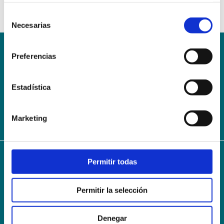
Selección
Necesarias
de
consentimiento
Preferencias
Conoce la Escuela
Hospital Mompía
AVISO LEGAL – TÉRMINOS Y CONDICIONES DE SERVICIOS
ONLINE
Estadística
Política de Privacidad
Política de cookies
Campus Virtual
Contacto
Webmail
User Login
Marketing
Permitir todas
© 2024
Escuela Técnico Profesional en Ciencias de la Salud Hospital Mompía
Avenida de los Condes, s/n · 39100 Santa Cruz de Bezana - Cantabria · Spain
Permitir la selección
T. +34 942 016 116 · F. +34 942 584 120
info@escuelahospitalmompia.com
Denegar