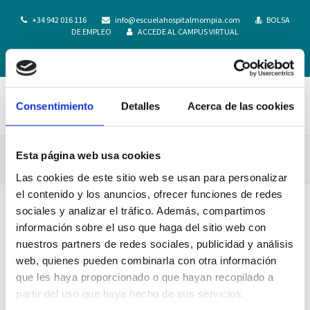
+34 942 016 116
info@escuelahospitalmompia.com
BOLSA
DE EMPLEO
ACCEDE AL CAMPUS VIRTUAL
Consentimiento
Detalles
Acerca de las cookies
Esta página web usa cookies
ESCUELA ENFERMERIA MOMPIA_010
Las cookies de este sitio web se usan para personalizar
el contenido y los anuncios, ofrecer funciones de redes
sociales y analizar el tráfico. Además, compartimos
información sobre el uso que haga del sitio web con
nuestros partners de redes sociales, publicidad y análisis
web, quienes pueden combinarla con otra información
que les haya proporcionado o que hayan recopilado a
partir del uso que haya hecho de sus servicios.