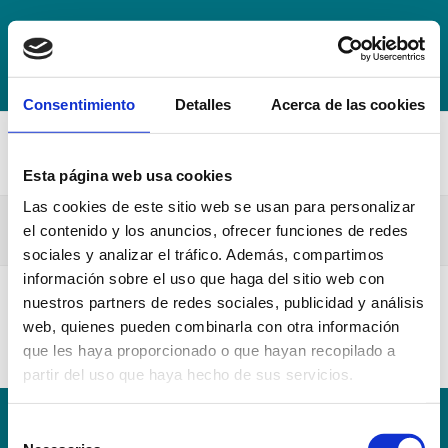
+34 942 016 116
info@escuelahospitalmompia.com
BOLSA
DE EMPLEO
ACCEDE AL CAMPUS VIRTUAL
Consentimiento
Detalles
Acerca de las cookies
Esta página web usa cookies
Las cookies de este sitio web se usan para personalizar
Guia Docente Farmacologia 20-21
el contenido y los anuncios, ofrecer funciones de redes
sociales y analizar el tráfico. Además, compartimos
información sobre el uso que haga del sitio web con
nuestros partners de redes sociales, publicidad y análisis
Guia Docente Farmacologia 20-21
web, quienes pueden combinarla con otra información
que les haya proporcionado o que hayan recopilado a
partir del uso que haya hecho de sus servicios.
Selección
Conoce la Escuela
Hospital Mompía