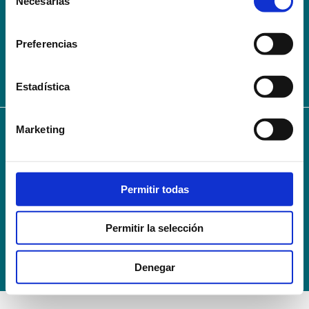
Necesarias
de
AVISO LEGAL – TÉRMINOS Y CONDICIONES DE SERVICIOS
consentimiento
ONLINE
Preferencias
Política de Privacidad
Política de cookies
Campus Virtual
Contacto
Webmail
User Login
Estadística
Marketing
© 2024
Escuela Técnico Profesional en Ciencias de la Salud Hospital Mompía
Avenida de los Condes, s/n · 39100 Santa Cruz de Bezana - Cantabria · Spain
T. +34 942 016 116 · F. +34 942 584 120
Permitir todas
info@escuelahospitalmompia.com
Permitir la selección
Denegar