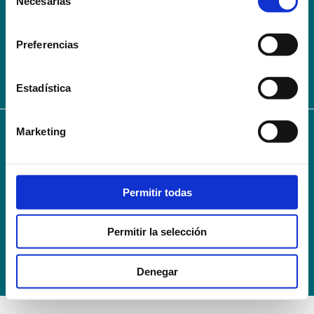
Necesarias
de
AVISO LEGAL – TÉRMINOS Y CONDICIONES DE SERVICIOS
consentimiento
ONLINE
Preferencias
Política de Privacidad
Política de cookies
Campus Virtual
Contacto
Webmail
User Login
Estadística
Marketing
© 2024
Escuela Técnico Profesional en Ciencias de la Salud Hospital Mompía
Avenida de los Condes, s/n · 39100 Santa Cruz de Bezana - Cantabria · Spain
T. +34 942 016 116 · F. +34 942 584 120
Permitir todas
info@escuelahospitalmompia.com
Permitir la selección
Denegar