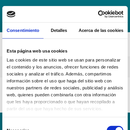
+34 942 016 116
info@escuelahospitalmompia.com
BOLSA
DE EMPLEO
ACCEDE AL CAMPUS VIRTUAL
Consentimiento
Detalles
Acerca de las cookies
Esta página web usa cookies
Las cookies de este sitio web se usan para personalizar
Guia Docente Enf. Materno-Infantil 20-21
el contenido y los anuncios, ofrecer funciones de redes
sociales y analizar el tráfico. Además, compartimos
información sobre el uso que haga del sitio web con
nuestros partners de redes sociales, publicidad y análisis
Guia Docente Enf. Materno-Infantil 20-21
web, quienes pueden combinarla con otra información
que les haya proporcionado o que hayan recopilado a
partir del uso que haya hecho de sus servicios.
Selección
Conoce la Escuela
Hospital Mompía