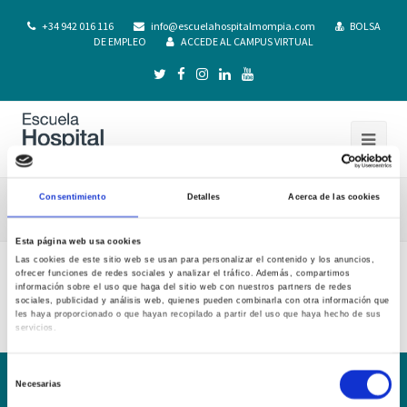
+34 942 016 116
info@escuelahospitalmompia.com
BOLSA
DE EMPLEO
ACCEDE AL CAMPUS VIRTUAL
Consentimiento
Detalles
Acerca de las cookies
Guia Docente Anatomia Humana 20-21
Esta página web usa cookies
Las cookies de este sitio web se usan para personalizar el contenido y los anuncios,
ofrecer funciones de redes sociales y analizar el tráfico. Además, compartimos
Guia Docente Anatomia Humana 20-21
información sobre el uso que haga del sitio web con nuestros partners de redes
sociales, publicidad y análisis web, quienes pueden combinarla con otra información que
les haya proporcionado o que hayan recopilado a partir del uso que haya hecho de sus
servicios.
Selección
Necesarias
de
Conoce la Escuela
Hospital Mompía