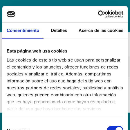
+34 942 016 116
info@escuelahospitalmompia.com
BOLSA
DE EMPLEO
ACCEDE AL CAMPUS VIRTUAL
Consentimiento
Detalles
Acerca de las cookies
Esta página web usa cookies
Las cookies de este sitio web se usan para personalizar
Anexo Practicas Tuteladas V
el contenido y los anuncios, ofrecer funciones de redes
sociales y analizar el tráfico. Además, compartimos
información sobre el uso que haga del sitio web con
nuestros partners de redes sociales, publicidad y análisis
Anexo Practicas Tuteladas V
web, quienes pueden combinarla con otra información
que les haya proporcionado o que hayan recopilado a
partir del uso que haya hecho de sus servicios.
Selección
Conoce la Escuela
Hospital Mompía