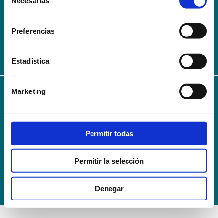
Necesarias
de
AVISO LEGAL – TÉRMINOS Y CONDICIONES DE SERVICIOS
consentimiento
ONLINE
Preferencias
Política de Privacidad
Política de cookies
Campus Virtual
Contacto
Webmail
User Login
Estadística
Marketing
© 2024
Escuela Técnico Profesional en Ciencias de la Salud Hospital Mompía
Avenida de los Condes, s/n · 39100 Santa Cruz de Bezana - Cantabria · Spain
T. +34 942 016 116 · F. +34 942 584 120
Permitir todas
info@escuelahospitalmompia.com
Permitir la selección
Denegar