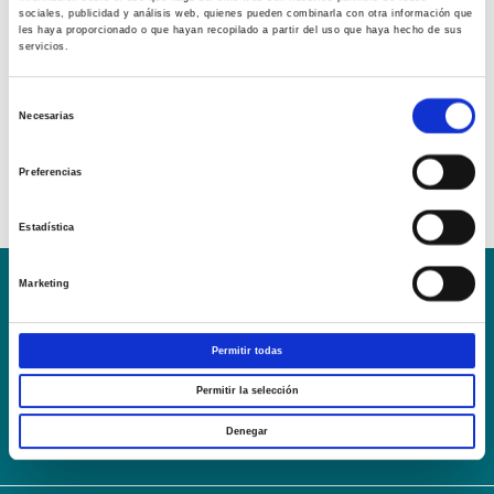
sociales, publicidad y análisis web, quienes pueden combinarla con otra información que
les haya proporcionado o que hayan recopilado a partir del uso que haya hecho de sus
servicios.
Selección
Necesarias
de
consentimiento
Preferencias
Estadística
Marketing
Conoce la Escuela
Hospital Mompía
AVISO LEGAL – TÉRMINOS Y CONDICIONES DE SERVICIOS
Permitir todas
ONLINE
Política de Privacidad
Política de cookies
Campus Virtual
Permitir la selección
Contacto
Webmail
User Login
Denegar