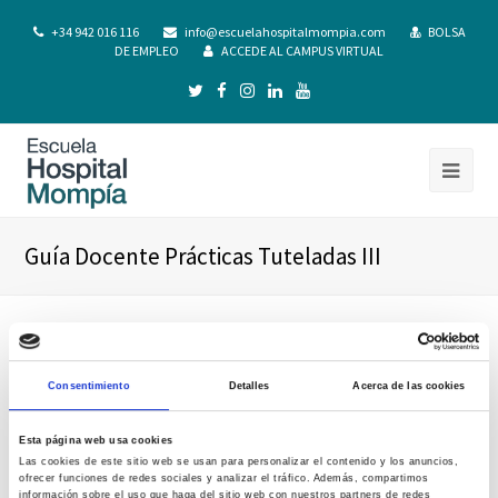
+34 942 016 116
info@escuelahospitalmompia.com
BOLSA
DE EMPLEO
ACCEDE AL CAMPUS VIRTUAL
Guía Docente Prácticas Tuteladas III
Consentimiento
Detalles
Acerca de las cookies
Esta página web usa cookies
Las cookies de este sitio web se usan para personalizar el contenido y los anuncios,
ofrecer funciones de redes sociales y analizar el tráfico. Además, compartimos
información sobre el uso que haga del sitio web con nuestros partners de redes