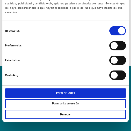
sociales, publicidad y análisis web, quienes pueden combinarla con otra información que
les haya proporcionado o que hayan recopilado a partir del uso que haya hecho de sus
servicios.
Selección
Necesarias
de
consentimiento
Preferencias
Estadística
Marketing
Conoce la Escuela
Hospital Mompía
AVISO LEGAL – TÉRMINOS Y CONDICIONES DE SERVICIOS
Permitir todas
ONLINE
Política de Privacidad
Política de cookies
Campus Virtual
Permitir la selección
Contacto
Webmail
User Login
Denegar