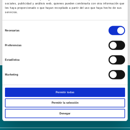
sociales, publicidad y análisis web, quienes pueden combinarla con otra información que
les haya proporcionado o que hayan recopilado a partir del uso que haya hecho de sus
servicios.
Selección
Necesarias
de
consentimiento
Preferencias
Estadística
Marketing
Conoce la Escuela
Hospital Mompía
AVISO LEGAL – TÉRMINOS Y CONDICIONES DE SERVICIOS
Permitir todas
ONLINE
Política de Privacidad
Política de cookies
Campus Virtual
Permitir la selección
Contacto
Webmail
User Login
Denegar