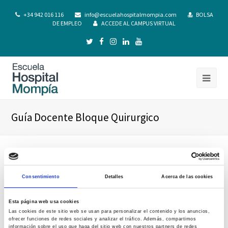
+34 942 016 116
info@escuelahospitalmompia.com
BOLSA
DE EMPLEO
ACCEDE AL CAMPUS VIRTUAL
Guía Docente Bloque Quirurgico
Consentimiento
Detalles
Acerca de las cookies
Esta página web usa cookies
Las cookies de este sitio web se usan para personalizar el contenido y los anuncios,
ofrecer funciones de redes sociales y analizar el tráfico. Además, compartimos
información sobre el uso que haga del sitio web con nuestros partners de redes