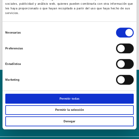
sociales, publicidad y análisis web, quienes pueden combinarla con otra información que
les haya proporcionado o que hayan recopilado a partir del uso que haya hecho de sus
servicios.
Selección
Necesarias
de
consentimiento
Preferencias
Estadística
Marketing
Conoce la Escuela
Hospital Mompía
AVISO LEGAL – TÉRMINOS Y CONDICIONES DE SERVICIOS
Permitir todas
ONLINE
Política de Privacidad
Política de cookies
Campus Virtual
Permitir la selección
Contacto
Webmail
User Login
Denegar