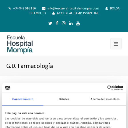
+34 942 016 116
info@escuelahospitalmompia.com
BOLSA
DE EMPLEO
ACCEDE AL CAMPUS VIRTUAL
G.D. Farmacología
Consentimiento
Detalles
Acerca de las cookies
Esta página web usa cookies
Las cookies de este sitio web se usan para personalizar el contenido y los anuncios,
ofrecer funciones de redes sociales y analizar el tráfico. Además, compartimos
información sobre el uso que haga del sitio web con nuestros partners de redes