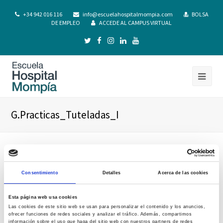
+34 942 016 116
info@escuelahospitalmompia.com
BOLSA
DE EMPLEO
ACCEDE AL CAMPUS VIRTUAL
G.Practicas_Tuteladas_I
Consentimiento
Detalles
Acerca de las cookies
Esta página web usa cookies
Las cookies de este sitio web se usan para personalizar el contenido y los anuncios,
ofrecer funciones de redes sociales y analizar el tráfico. Además, compartimos
información sobre el uso que haga del sitio web con nuestros partners de redes