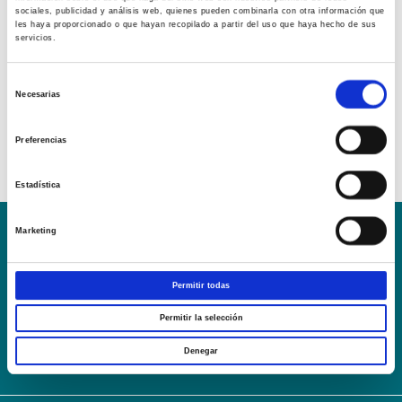
sociales, publicidad y análisis web, quienes pueden combinarla con otra información que
les haya proporcionado o que hayan recopilado a partir del uso que haya hecho de sus
servicios.
Selección
Necesarias
de
consentimiento
Preferencias
Estadística
Marketing
Conoce la Escuela
Hospital Mompía
AVISO LEGAL – TÉRMINOS Y CONDICIONES DE SERVICIOS
Permitir todas
ONLINE
Política de Privacidad
Política de cookies
Campus Virtual
Permitir la selección
Contacto
Webmail
User Login
Denegar