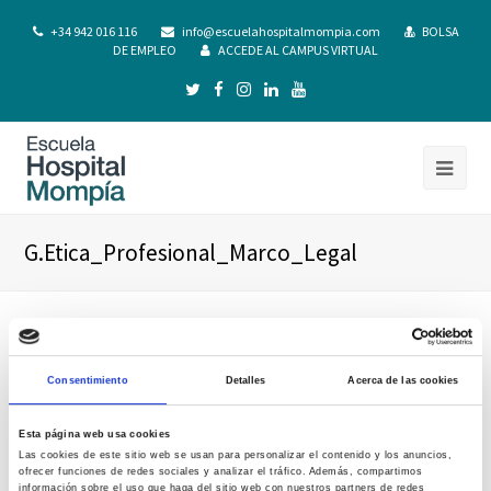
+34 942 016 116
info@escuelahospitalmompia.com
BOLSA
DE EMPLEO
ACCEDE AL CAMPUS VIRTUAL
G.Etica_Profesional_Marco_Legal
Consentimiento
Detalles
Acerca de las cookies
Esta página web usa cookies
Las cookies de este sitio web se usan para personalizar el contenido y los anuncios,
ofrecer funciones de redes sociales y analizar el tráfico. Además, compartimos
información sobre el uso que haga del sitio web con nuestros partners de redes