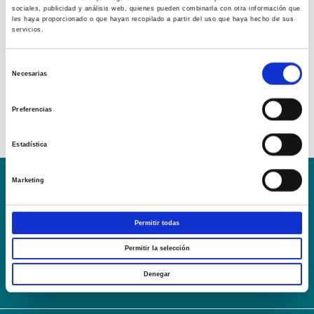
sociales, publicidad y análisis web, quienes pueden combinarla con otra información que
les haya proporcionado o que hayan recopilado a partir del uso que haya hecho de sus
servicios.
Selección
Necesarias
de
consentimiento
Preferencias
Estadística
Marketing
Conoce la Escuela
Hospital Mompía
AVISO LEGAL – TÉRMINOS Y CONDICIONES DE SERVICIOS
Permitir todas
ONLINE
Política de Privacidad
Política de cookies
Campus Virtual
Permitir la selección
Contacto
Webmail
User Login
Denegar