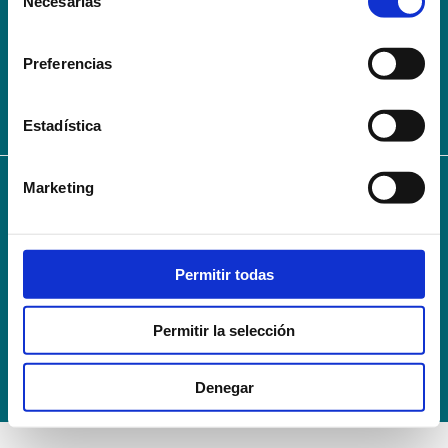
Necesarias
de
AVISO LEGAL – TÉRMINOS Y CONDICIONES DE SERVICIOS
consentimiento
ONLINE
Preferencias
Política de Privacidad
Política de cookies
Campus Virtual
Contacto
Webmail
User Login
Estadística
Marketing
© 2024
Escuela Técnico Profesional en Ciencias de la Salud Hospital Mompía
Avenida de los Condes, s/n · 39100 Santa Cruz de Bezana - Cantabria · Spain
T. +34 942 016 116 · F. +34 942 584 120
Permitir todas
info@escuelahospitalmompia.com
Permitir la selección
Denegar