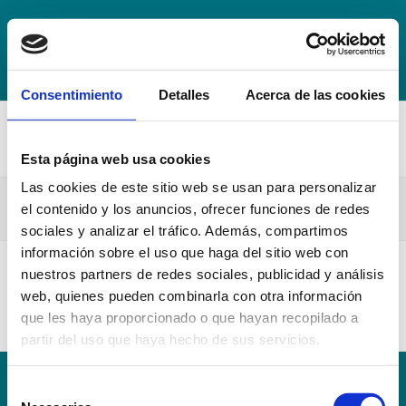
+34 942 016 116
info@escuelahospitalmompia.com
BOLSA
DE EMPLEO
ACCEDE AL CAMPUS VIRTUAL
Consentimiento
Detalles
Acerca de las cookies
Esta página web usa cookies
Las cookies de este sitio web se usan para personalizar
TFG Maqueta Enfermeria 20-21
el contenido y los anuncios, ofrecer funciones de redes
sociales y analizar el tráfico. Además, compartimos
información sobre el uso que haga del sitio web con
nuestros partners de redes sociales, publicidad y análisis
TFG Maqueta Enfermeria 20-21
web, quienes pueden combinarla con otra información
que les haya proporcionado o que hayan recopilado a
partir del uso que haya hecho de sus servicios.
Selección
Conoce la Escuela
Hospital Mompía