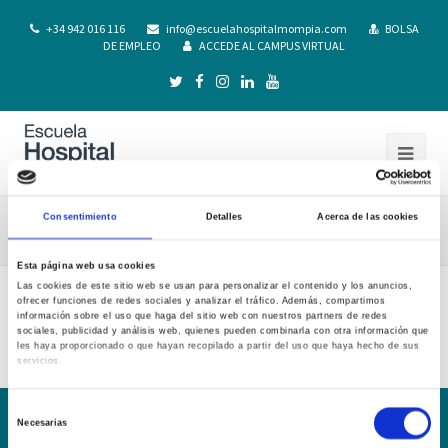
+34 942 016 116
info@escuelahospitalmompia.com
BOLSA
DE EMPLEO
ACCEDE AL CAMPUS VIRTUAL
Consentimiento
Detalles
Acerca de las cookies
Organos Gobierno
Esta página web usa cookies
Las cookies de este sitio web se usan para personalizar el contenido y los anuncios,
ofrecer funciones de redes sociales y analizar el tráfico. Además, compartimos
Organos Gobierno
información sobre el uso que haga del sitio web con nuestros partners de redes
sociales, publicidad y análisis web, quienes pueden combinarla con otra información que
les haya proporcionado o que hayan recopilado a partir del uso que haya hecho de sus
servicios.
Selección
Necesarias
de
Conoce la Escuela
Hospital Mompía