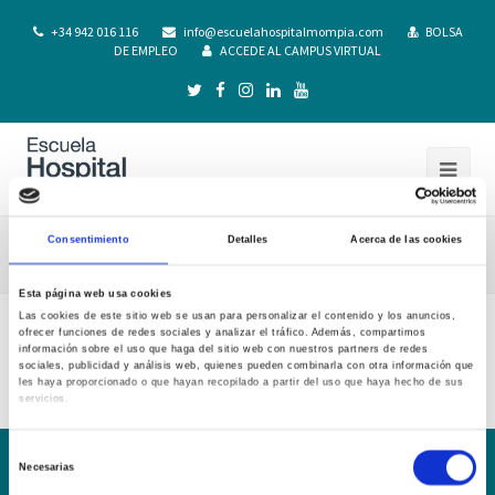
+34 942 016 116
info@escuelahospitalmompia.com
BOLSA
DE EMPLEO
ACCEDE AL CAMPUS VIRTUAL
Consentimiento
Detalles
Acerca de las cookies
Listado de profesores 20-21
Esta página web usa cookies
Las cookies de este sitio web se usan para personalizar el contenido y los anuncios,
ofrecer funciones de redes sociales y analizar el tráfico. Además, compartimos
Listado de profesores 20-21
información sobre el uso que haga del sitio web con nuestros partners de redes
sociales, publicidad y análisis web, quienes pueden combinarla con otra información que
les haya proporcionado o que hayan recopilado a partir del uso que haya hecho de sus
servicios.
Selección
Necesarias
de
Conoce la Escuela
Hospital Mompía