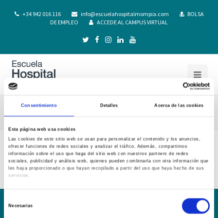
+34 942 016 116
info@escuelahospitalmompia.com
BOLSA
DE EMPLEO
ACCEDE AL CAMPUS VIRTUAL
Consentimiento
Detalles
Acerca de las cookies
C Reconocimiento Creditos 20-21
Esta página web usa cookies
Las cookies de este sitio web se usan para personalizar el contenido y los anuncios,
ofrecer funciones de redes sociales y analizar el tráfico. Además, compartimos
C Reconocimiento Creditos 20-21
información sobre el uso que haga del sitio web con nuestros partners de redes
sociales, publicidad y análisis web, quienes pueden combinarla con otra información que
les haya proporcionado o que hayan recopilado a partir del uso que haya hecho de sus
servicios.
Selección
Necesarias
de
Conoce la Escuela
Hospital Mompía