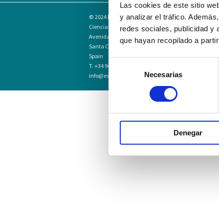
Las cookies de este sitio we
y analizar el tráfico. Ademá
© 2024
Escuela Técnico Profesional en
Ciencias de la Salud Hospital Mompía
redes sociales, publicidad y
Avenida de los Condes, s/n · 39100
que hayan recopilado a parti
Santa Cruz de Bezana - Cantabria ·
Spain
Selección
T. +34 942 016 116 · F. +34 942 584 120
Necesarias
de
info@escuelahospitalmompia.com
consentimiento
Denegar