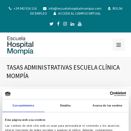
+34 942 016 116
info@escuelahospitalmompia.com
BOLSA
DE EMPLEO
ACCEDE AL CAMPUS VIRTUAL
TASAS ADMINISTRATIVAS ESCUELA CLÍNICA
MOMPÍA
Consentimiento
Detalles
Acerca de las cookies
Esta página web usa cookies
Las cookies de este sitio web se usan para personalizar el contenido y los anuncios,
ofrecer funciones de redes sociales y analizar el tráfico. Además, compartimos