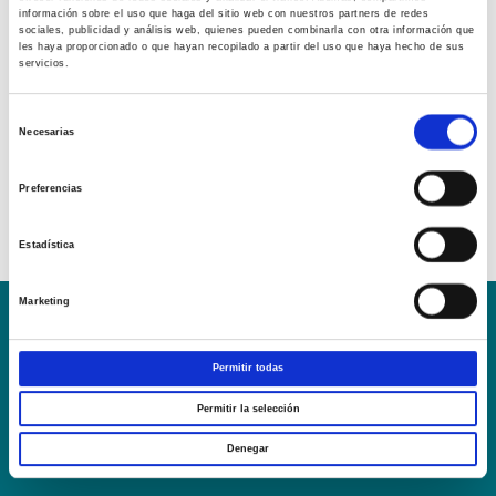
información sobre el uso que haga del sitio web con nuestros partners de redes
sociales, publicidad y análisis web, quienes pueden combinarla con otra información que
les haya proporcionado o que hayan recopilado a partir del uso que haya hecho de sus
servicios.
Selección
Necesarias
de
consentimiento
Preferencias
Estadística
Marketing
Conoce la Escuela
Hospital Mompía
AVISO LEGAL – TÉRMINOS Y CONDICIONES DE SERVICIOS
Permitir todas
ONLINE
Permitir la selección
Política de Privacidad
Política de cookies
Campus Virtual
Denegar
Contacto
Webmail
User Login