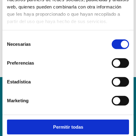
web, quienes pueden combinarla con otra información
que les haya proporcionado o que hayan recopilado a
partir del uso que haya hecho de sus servicios.
Selección
Necesarias
de
consentimiento
Preferencias
Estadística
Conoce la Escuela
Hospital Mompía
Marketing
AVISO LEGAL – TÉRMINOS Y CONDICIONES DE SERVICIOS
ONLINE
Política de Privacidad
Política de cookies
Campus Virtual
Contacto
Webmail
User Login
Permitir todas