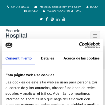
+34 942 016 116
info@escuelahospitalmompia.com
BOLSA
DE EMPLEO
ACCEDE AL CAMPUS VIRTUAL
NORMAS DE ORGANIZACION Y
Consentimiento
Detalles
Acerca de las cookies
FUNCIONAMIENTO UCAV, BOE
Esta página web usa cookies
Las cookies de este sitio web se usan para personalizar
el contenido y los anuncios, ofrecer funciones de redes
sociales y analizar el tráfico. Además, compartimos
información sobre el uso que haga del sitio web con
nuestros partners de redes sociales, publicidad y análisis