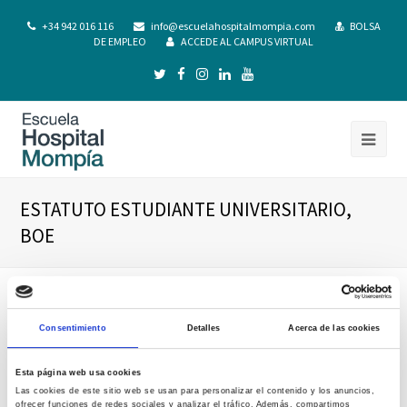
+34 942 016 116
info@escuelahospitalmompia.com
BOLSA
DE EMPLEO
ACCEDE AL CAMPUS VIRTUAL
ESTATUTO ESTUDIANTE UNIVERSITARIO,
BOE
Consentimiento
Detalles
Acerca de las cookies
Esta página web usa cookies
Las cookies de este sitio web se usan para personalizar el contenido y los anuncios,
ofrecer funciones de redes sociales y analizar el tráfico. Además, compartimos