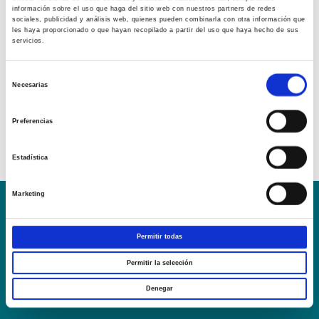
información sobre el uso que haga del sitio web con nuestros partners de redes
sociales, publicidad y análisis web, quienes pueden combinarla con otra información que
les haya proporcionado o que hayan recopilado a partir del uso que haya hecho de sus
servicios.
Selección
Necesarias
de
consentimiento
Preferencias
Estadística
Marketing
Conoce la Escuela
Hospital Mompía
AVISO LEGAL – TÉRMINOS Y CONDICIONES DE SERVICIOS
Permitir todas
ONLINE
Permitir la selección
Política de Privacidad
Política de cookies
Campus Virtual
Denegar
Contacto
Webmail
User Login