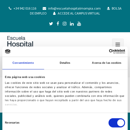
+34 942 016 116
info@escuelahospitalmompia.com
BOLSA
DE EMPLEO
ACCEDE AL CAMPUS VIRTUAL
Consentimiento
Detalles
Acerca de las cookies
DI-PI. Mompía 18.19
Esta página web usa cookies
Las cookies de este sitio web se usan para personalizar el contenido y los anuncios,
ofrecer funciones de redes sociales y analizar el tráfico. Además, compartimos
DI-PI. Mompía 18.19
información sobre el uso que haga del sitio web con nuestros partners de redes
sociales, publicidad y análisis web, quienes pueden combinarla con otra información que
les haya proporcionado o que hayan recopilado a partir del uso que haya hecho de sus
servicios.
Selección
Necesarias
de
Conoce la Escuela
Hospital Mompía