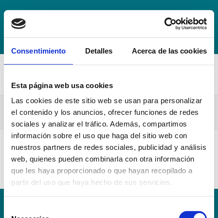
+34 942 016 116
info@escuelahospitalmompia.com
BOLSA
DE EMPLEO
ACCEDE AL CAMPUS VIRTUAL
Consentimiento
Detalles
Acerca de las cookies
Esta página web usa cookies
Las cookies de este sitio web se usan para personalizar
CE-DP.Mompía.18.19.
el contenido y los anuncios, ofrecer funciones de redes
sociales y analizar el tráfico. Además, compartimos
información sobre el uso que haga del sitio web con
nuestros partners de redes sociales, publicidad y análisis
CE-DP.Mompía.18.19.
web, quienes pueden combinarla con otra información
que les haya proporcionado o que hayan recopilado a
partir del uso que haya hecho de sus servicios.
Selección
Conoce la Escuela
Hospital Mompía