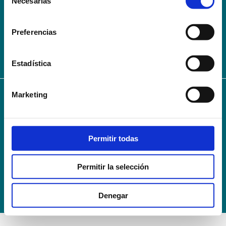
Necesarias
de
AVISO LEGAL – TÉRMINOS Y CONDICIONES DE SERVICIOS
consentimiento
ONLINE
Preferencias
Política de Privacidad
Política de cookies
Campus Virtual
Contacto
Webmail
User Login
Estadística
Marketing
© 2024
Escuela Técnico Profesional en Ciencias de la Salud Hospital Mompía
Avenida de los Condes, s/n · 39100 Santa Cruz de Bezana - Cantabria · Spain
T. +34 942 016 116 · F. +34 942 584 120
Permitir todas
info@escuelahospitalmompia.com
Permitir la selección
Denegar