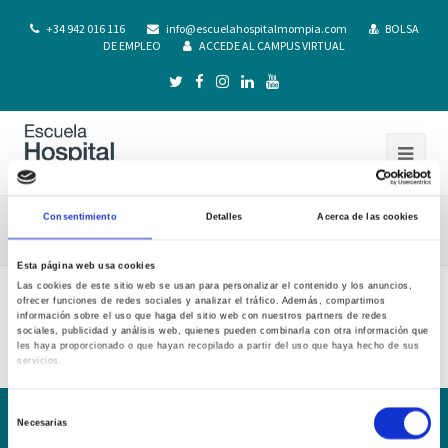
+34 942 016 116
info@escuelahospitalmompia.com
BOLSA
DE EMPLEO
ACCEDE AL CAMPUS VIRTUAL
Consentimiento
Detalles
Acerca de las cookies
Calendario examenes 1 curso 2019-20
Esta página web usa cookies
Las cookies de este sitio web se usan para personalizar el contenido y los anuncios,
ofrecer funciones de redes sociales y analizar el tráfico. Además, compartimos
Calendario examenes 1 curso 2019-20
información sobre el uso que haga del sitio web con nuestros partners de redes
sociales, publicidad y análisis web, quienes pueden combinarla con otra información que
les haya proporcionado o que hayan recopilado a partir del uso que haya hecho de sus
servicios.
Selección
Necesarias
de
Conoce la Escuela
Hospital Mompía