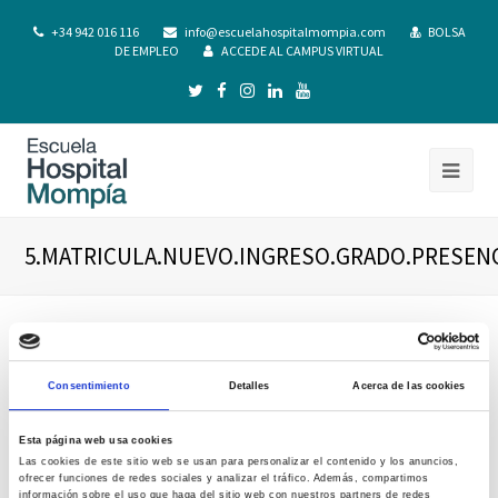
+34 942 016 116
info@escuelahospitalmompia.com
BOLSA
DE EMPLEO
ACCEDE AL CAMPUS VIRTUAL
5.MATRICULA.NUEVO.INGRESO.GRADO.PRESENCI
Consentimiento
Detalles
Acerca de las cookies
Esta página web usa cookies
Las cookies de este sitio web se usan para personalizar el contenido y los anuncios,
ofrecer funciones de redes sociales y analizar el tráfico. Además, compartimos
información sobre el uso que haga del sitio web con nuestros partners de redes