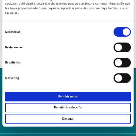
sociales, publicidad y análisis web, quienes pueden combinarla con otra información que
les haya proporcionado o que hayan recopilado a partir del uso que haya hecho de sus
servicios.
Selección
Necesarias
de
consentimiento
Preferencias
Estadística
Marketing
Conoce la Escuela
Hospital Mompía
AVISO LEGAL – TÉRMINOS Y CONDICIONES DE SERVICIOS
Permitir todas
ONLINE
Política de Privacidad
Política de cookies
Campus Virtual
Permitir la selección
Contacto
Webmail
User Login
Denegar