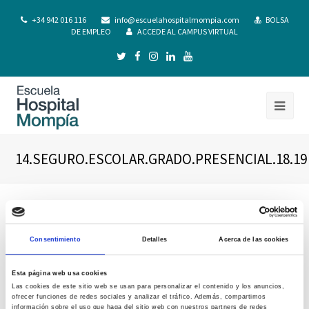
+34 942 016 116
info@escuelahospitalmompia.com
BOLSA
DE EMPLEO
ACCEDE AL CAMPUS VIRTUAL
14.SEGURO.ESCOLAR.GRADO.PRESENCIAL.18.19
Consentimiento
Detalles
Acerca de las cookies
Esta página web usa cookies
Las cookies de este sitio web se usan para personalizar el contenido y los anuncios,
ofrecer funciones de redes sociales y analizar el tráfico. Además, compartimos
información sobre el uso que haga del sitio web con nuestros partners de redes