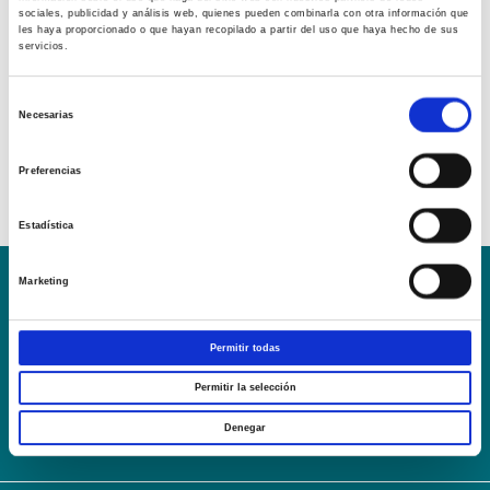
sociales, publicidad y análisis web, quienes pueden combinarla con otra información que
les haya proporcionado o que hayan recopilado a partir del uso que haya hecho de sus
servicios.
Selección
Necesarias
de
consentimiento
Preferencias
Estadística
Marketing
Conoce la Escuela
Hospital Mompía
AVISO LEGAL – TÉRMINOS Y CONDICIONES DE SERVICIOS
Permitir todas
ONLINE
Política de Privacidad
Política de cookies
Campus Virtual
Permitir la selección
Contacto
Webmail
User Login
Denegar