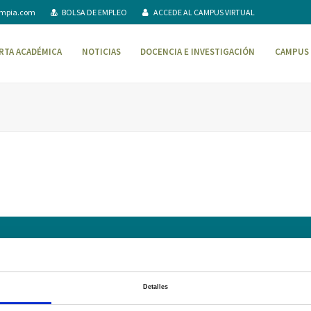
ompia.com
BOLSA DE EMPLEO
ACCEDE AL CAMPUS VIRTUAL
RTA ACADÉMICA
NOTICIAS
DOCENCIA E INVESTIGACIÓN
CAMPUS 
AVISO LEGAL – TÉRMINOS Y CONDICIONES DE SERVICIOS ONLINE
Pol
Campus Virtual
Contacto
Webmail
User Login
Detalles