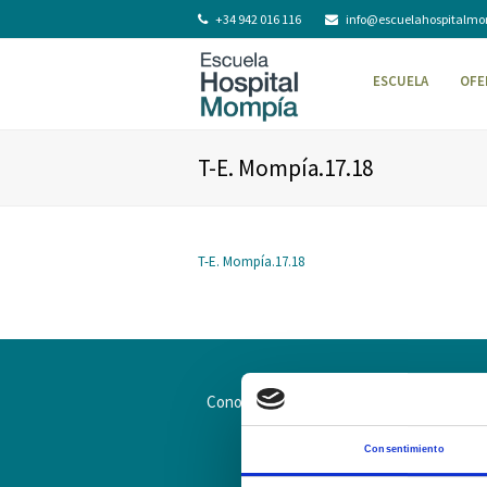
+34 942 016 116
info@escuelahospitalm
ESCUELA
OFE
T-E. Mompía.17.18
T-E. Mompía.17.18
Conoce la Escuela
Hospital Mompía
Consentimiento