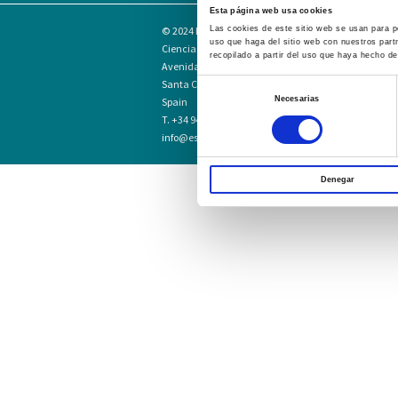
Esta página web usa cookies
© 2024
Escuela Técnico Profesional en
Las cookies de este sitio web se usan para pe
uso que haga del sitio web con nuestros part
Ciencias de la Salud Hospital Mompía
recopilado a partir del uso que haya hecho de
Avenida de los Condes, s/n · 39100
Santa Cruz de Bezana - Cantabria ·
Selección
Necesarias
Spain
de
T. +34 942 016 116 · F. +34 942 584 120
consentimiento
info@escuelahospitalmompia.com
Denegar