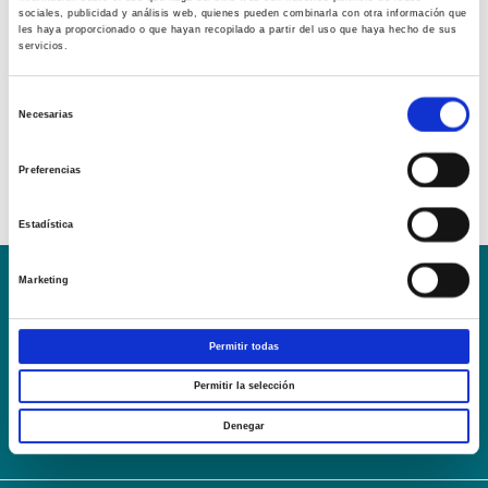
sociales, publicidad y análisis web, quienes pueden combinarla con otra información que
les haya proporcionado o que hayan recopilado a partir del uso que haya hecho de sus
servicios.
Selección
Necesarias
de
consentimiento
Preferencias
Estadística
Marketing
Conoce la Escuela
Hospital Mompía
AVISO LEGAL – TÉRMINOS Y CONDICIONES DE SERVICIOS
Permitir todas
ONLINE
Política de Privacidad
Política de cookies
Campus Virtual
Permitir la selección
Contacto
Webmail
User Login
Denegar