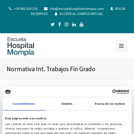
+34 942 016 116
info@escuelahospitalmompia.com
BOLSA
DE EMPLEO
ACCEDE AL CAMPUS VIRTUAL
Normativa Int. Trabajos Fin Grado
Consentimiento
Detalles
Acerca de las cookies
Esta página web usa cookies
Las cookies de este sitio web se usan para personalizar el contenido y los anuncios,
ofrecer funciones de redes sociales y analizar el tráfico. Además, compartimos
información sobre el uso que haga del sitio web con nuestros partners de redes