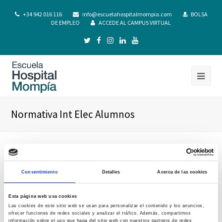
+34 942 016 116
info@escuelahospitalmompia.com
BOLSA
DE EMPLEO
ACCEDE AL CAMPUS VIRTUAL
Normativa Int Elec Alumnos
Consentimiento
Detalles
Acerca de las cookies
Esta página web usa cookies
Las cookies de este sitio web se usan para personalizar el contenido y los anuncios,
ofrecer funciones de redes sociales y analizar el tráfico. Además, compartimos
información sobre el uso que haga del sitio web con nuestros partners de redes