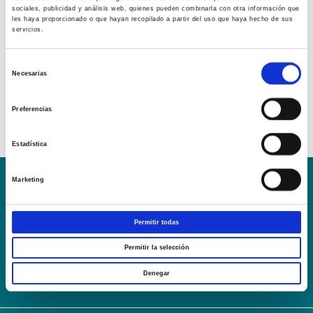
sociales, publicidad y análisis web, quienes pueden combinarla con otra información que
les haya proporcionado o que hayan recopilado a partir del uso que haya hecho de sus
servicios.
Selección
Necesarias
de
consentimiento
Preferencias
Estadística
Marketing
Conoce la Escuela
Hospital Mompía
AVISO LEGAL – TÉRMINOS Y CONDICIONES DE SERVICIOS
Permitir todas
ONLINE
Política de Privacidad
Política de cookies
Campus Virtual
Permitir la selección
Contacto
Webmail
User Login
Denegar