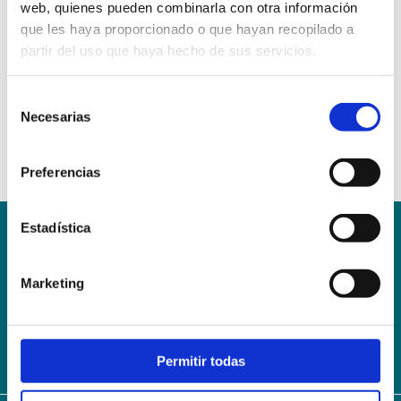
web, quienes pueden combinarla con otra información
que les haya proporcionado o que hayan recopilado a
partir del uso que haya hecho de sus servicios.
Selección
Necesarias
de
consentimiento
Preferencias
Estadística
Conoce la Escuela
Hospital Mompía
AVISO LEGAL – TÉRMINOS Y CONDICIONES DE SERVICIOS
Marketing
ONLINE
Política de Privacidad
Política de cookies
Campus Virtual
Contacto
Webmail
User Login
Permitir todas