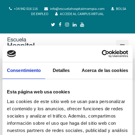
+34 942 016 116
info@escuelahospitalmompia.com
BOLSA
DE EMPLEO
ACCEDE AL CAMPUS VIRTUAL
EXPEDICION.TITULOS.PRESENCIAL.17.18
Consentimiento
Detalles
Acerca de las cookies
Esta página web usa cookies
Las cookies de este sitio web se usan para personalizar
el contenido y los anuncios, ofrecer funciones de redes
sociales y analizar el tráfico. Además, compartimos
información sobre el uso que haga del sitio web con
nuestros partners de redes sociales, publicidad y análisis