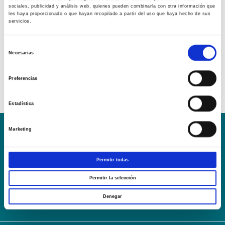
sociales, publicidad y análisis web, quienes pueden combinarla con otra información que
les haya proporcionado o que hayan recopilado a partir del uso que haya hecho de sus
servicios.
Selección
Necesarias
de
consentimiento
Preferencias
Estadística
Marketing
Conoce la Escuela
Hospital Mompía
AVISO LEGAL – TÉRMINOS Y CONDICIONES DE SERVICIOS
Permitir todas
ONLINE
Política de Privacidad
Política de cookies
Campus Virtual
Permitir la selección
Contacto
Webmail
User Login
Denegar