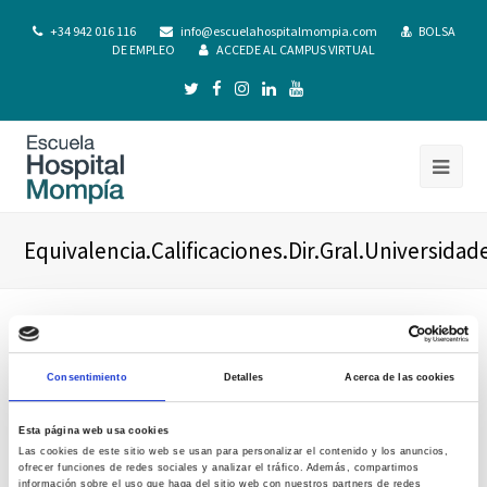
+34 942 016 116
info@escuelahospitalmompia.com
BOLSA
DE EMPLEO
ACCEDE AL CAMPUS VIRTUAL
Equivalencia.Calificaciones.Dir.Gral.Universidad
Consentimiento
Detalles
Acerca de las cookies
Esta página web usa cookies
Las cookies de este sitio web se usan para personalizar el contenido y los anuncios,
ofrecer funciones de redes sociales y analizar el tráfico. Además, compartimos
información sobre el uso que haga del sitio web con nuestros partners de redes