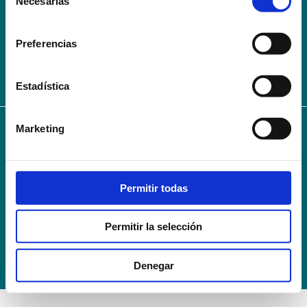
Necesarias
de
AVISO LEGAL – TÉRMINOS Y CONDICIONES DE SERVICIOS
consentimiento
ONLINE
Preferencias
Política de Privacidad
Política de cookies
Campus Virtual
Contacto
Webmail
User Login
Estadística
Marketing
© 2024
Escuela Técnico Profesional en Ciencias de la Salud Hospital Mompía
Avenida de los Condes, s/n · 39100 Santa Cruz de Bezana - Cantabria · Spain
T. +34 942 016 116 · F. +34 942 584 120
Permitir todas
info@escuelahospitalmompia.com
Permitir la selección
Denegar