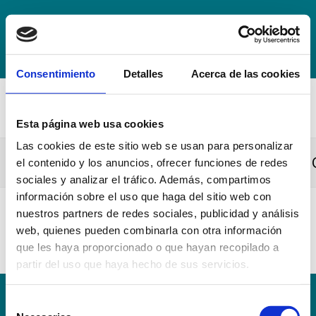
+34 942 016 116
info@escuelahospitalmompia.com
BOLSA
DE EMPLEO
ACCEDE AL CAMPUS VIRTUAL
Consentimiento
Detalles
Acerca de las cookies
Esta página web usa cookies
Las cookies de este sitio web se usan para personalizar
5.MATRICULA.NUEVO.INGRESO.GRADO.PRESENCI
el contenido y los anuncios, ofrecer funciones de redes
sociales y analizar el tráfico. Además, compartimos
información sobre el uso que haga del sitio web con
nuestros partners de redes sociales, publicidad y análisis
5.MATRICULA.NUEVO.INGRESO.GRADO.PRESENCIAL.17.18.
web, quienes pueden combinarla con otra información
que les haya proporcionado o que hayan recopilado a
partir del uso que haya hecho de sus servicios.
Selección
Conoce la Escuela
Hospital Mompía