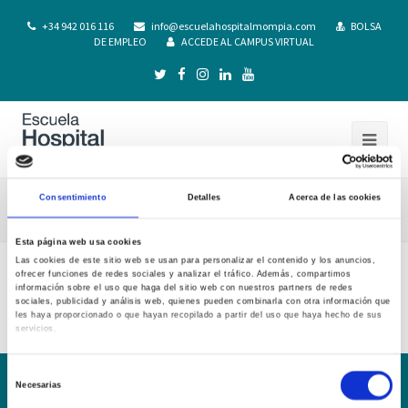
+34 942 016 116
info@escuelahospitalmompia.com
BOLSA
DE EMPLEO
ACCEDE AL CAMPUS VIRTUAL
Consentimiento
Detalles
Acerca de las cookies
Procedimiento Admision 21-22
Esta página web usa cookies
Las cookies de este sitio web se usan para personalizar el contenido y los anuncios,
ofrecer funciones de redes sociales y analizar el tráfico. Además, compartimos
Procedimiento Admision 21-22
información sobre el uso que haga del sitio web con nuestros partners de redes
sociales, publicidad y análisis web, quienes pueden combinarla con otra información que
les haya proporcionado o que hayan recopilado a partir del uso que haya hecho de sus
servicios.
Selección
Necesarias
de
Conoce la Escuela
Hospital Mompía