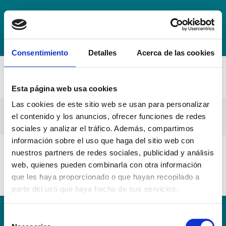
+34 942 016 116
info@escuelahospitalmompia.com
BOLSA
DE EMPLEO
ACCEDE AL CAMPUS VIRTUAL
Consentimiento
Detalles
Acerca de las cookies
Esta página web usa cookies
Las cookies de este sitio web se usan para personalizar
Calendario Lectivo Texto 21-22
el contenido y los anuncios, ofrecer funciones de redes
sociales y analizar el tráfico. Además, compartimos
información sobre el uso que haga del sitio web con
nuestros partners de redes sociales, publicidad y análisis
Calendario Lectivo Texto 21-22
web, quienes pueden combinarla con otra información
que les haya proporcionado o que hayan recopilado a
partir del uso que haya hecho de sus servicios.
Selección
Conoce la Escuela
Hospital Mompía