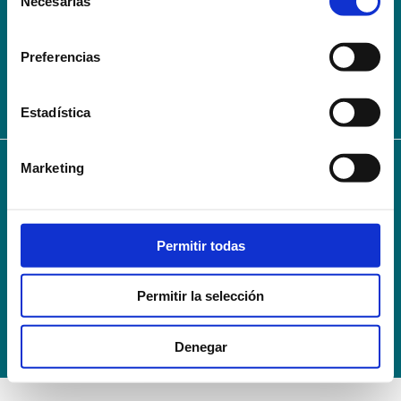
Necesarias
de
AVISO LEGAL – TÉRMINOS Y CONDICIONES DE SERVICIOS
consentimiento
ONLINE
Preferencias
Política de Privacidad
Política de cookies
Campus Virtual
Contacto
Webmail
User Login
Estadística
Marketing
© 2024
Escuela Técnico Profesional en Ciencias de la Salud Hospital Mompía
Avenida de los Condes, s/n · 39100 Santa Cruz de Bezana - Cantabria · Spain
T. +34 942 016 116 · F. +34 942 584 120
Permitir todas
info@escuelahospitalmompia.com
Permitir la selección
Denegar