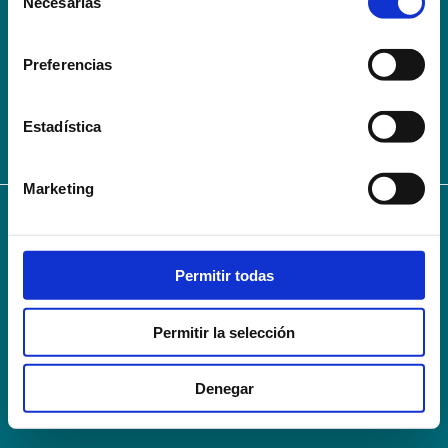
Necesarias
de
Conoce la Escuela
Hospital Mompía
consentimiento
AVISO LEGAL – TÉRMINOS Y CONDICIONES DE SERVICIOS
Preferencias
ONLINE
Política de Privacidad
Política de cookies
Campus Virtual
Contacto
Webmail
User Login
Estadística
Marketing
© 2024
Escuela Técnico Profesional en Ciencias de la Salud Hospital Mompía
Avenida de los Condes, s/n · 39100 Santa Cruz de Bezana - Cantabria · Spain
Permitir todas
T. +34 942 016 116 · F. +34 942 584 120
info@escuelahospitalmompia.com
Permitir la selección
Denegar