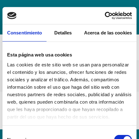
+34 942 016 116
info@escuelahospitalmompia.com
BOLSA
DE EMPLEO
ACCEDE AL CAMPUS VIRTUAL
Consentimiento
Detalles
Acerca de las cookies
Esta página web usa cookies
Las cookies de este sitio web se usan para personalizar
Calendario lectivo practicas segundo curso
el contenido y los anuncios, ofrecer funciones de redes
21-22
sociales y analizar el tráfico. Además, compartimos
información sobre el uso que haga del sitio web con
nuestros partners de redes sociales, publicidad y análisis
web, quienes pueden combinarla con otra información
Calendario lectivo practicas segundo curso 21-22
que les haya proporcionado o que hayan recopilado a
partir del uso que haya hecho de sus servicios.
Selección