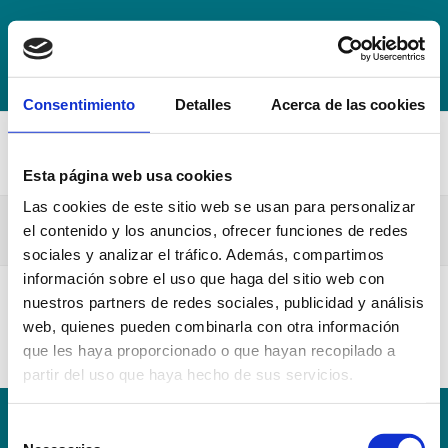
+34 942 016 116
info@escuelahospitalmompia.com
BOLSA
DE EMPLEO
ACCEDE AL CAMPUS VIRTUAL
Consentimiento
Detalles
Acerca de las cookies
Esta página web usa cookies
Las cookies de este sitio web se usan para personalizar
7. Precios Creditos 2020
el contenido y los anuncios, ofrecer funciones de redes
sociales y analizar el tráfico. Además, compartimos
información sobre el uso que haga del sitio web con
nuestros partners de redes sociales, publicidad y análisis
7. Precios Creditos 2020
web, quienes pueden combinarla con otra información
que les haya proporcionado o que hayan recopilado a
partir del uso que haya hecho de sus servicios.
Selección
Conoce la Escuela
Hospital Mompía