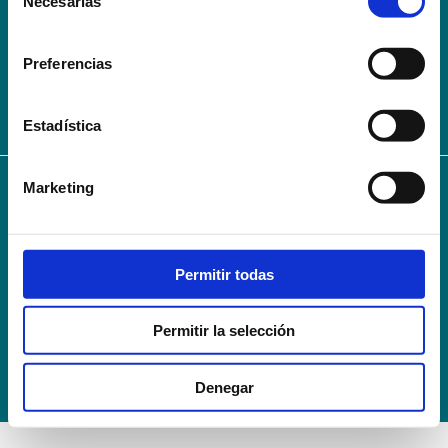
Necesarias
de
AVISO LEGAL – TÉRMINOS Y CONDICIONES DE SERVICIOS
consentimiento
ONLINE
Preferencias
Política de Privacidad
Política de cookies
Campus Virtual
Contacto
Webmail
User Login
Estadística
Marketing
© 2024
Escuela Técnico Profesional en Ciencias de la Salud Hospital Mompía
Avenida de los Condes, s/n · 39100 Santa Cruz de Bezana - Cantabria · Spain
T. +34 942 016 116 · F. +34 942 584 120
Permitir todas
info@escuelahospitalmompia.com
Permitir la selección
Denegar