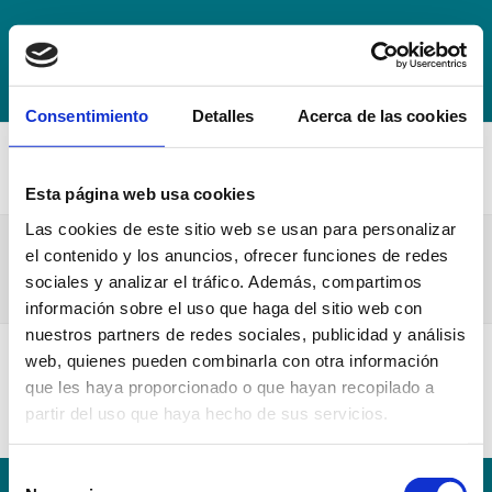
+34 942 016 116
info@escuelahospitalmompia.com
BOLSA
DE EMPLEO
ACCEDE AL CAMPUS VIRTUAL
Consentimiento
Detalles
Acerca de las cookies
Esta página web usa cookies
Las cookies de este sitio web se usan para personalizar
3.1 Adenda Normativa de Progreso y
el contenido y los anuncios, ofrecer funciones de redes
Permanencia
sociales y analizar el tráfico. Además, compartimos
información sobre el uso que haga del sitio web con
nuestros partners de redes sociales, publicidad y análisis
web, quienes pueden combinarla con otra información
3.1 Adenda Normativa de Progreso y Permanencia
que les haya proporcionado o que hayan recopilado a
partir del uso que haya hecho de sus servicios.
Selección