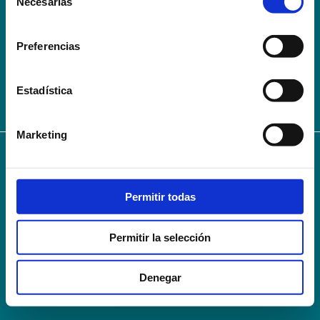
Necesarias
de
Conoce la Escuela
Hospital Mompía
consentimiento
AVISO LEGAL – TÉRMINOS Y CONDICIONES DE SERVICIOS
Preferencias
ONLINE
Política de Privacidad
Política de cookies
Campus Virtual
Contacto
Webmail
User Login
Estadística
Marketing
© 2024
Escuela Técnico Profesional en Ciencias de la Salud Hospital Mompía
Avenida de los Condes, s/n · 39100 Santa Cruz de Bezana - Cantabria · Spain
Permitir todas
T. +34 942 016 116 · F. +34 942 584 120
info@escuelahospitalmompia.com
Permitir la selección
Denegar