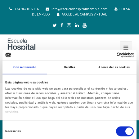
+34 942 016 116
info@escuelahospitalmompia.com
BOLSA
DE EMPLEO
ACCEDE AL CAMPUS VIRTUAL
Consentimiento
Detalles
Acerca de las cookies
25NORM~1
Esta página web usa cookies
Las cookies de este sitio web se usan para personalizar el contenido y los anuncios,
ofrecer funciones de redes sociales y analizar el tráfico. Además, compartimos
25NORM~1
información sobre el uso que haga del sitio web con nuestros partners de redes
sociales, publicidad y análisis web, quienes pueden combinarla con otra información que
les haya proporcionado o que hayan recopilado a partir del uso que haya hecho de sus
servicios.
Selección
Necesarias
de
Conoce la Escuela
Hospital Mompía