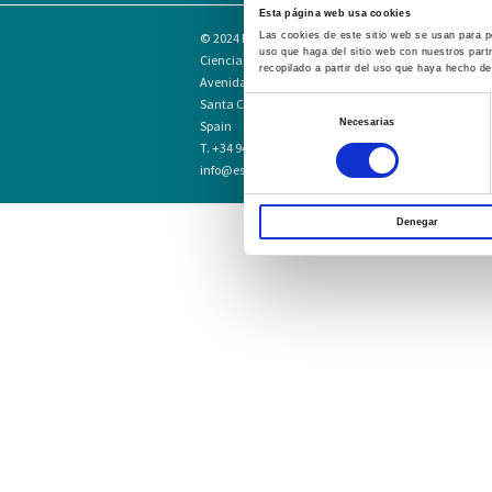
Esta página web usa cookies
© 2024
Escuela Técnico Profesional en
Las cookies de este sitio web se usan para pe
uso que haga del sitio web con nuestros part
Ciencias de la Salud Hospital Mompía
recopilado a partir del uso que haya hecho de
Avenida de los Condes, s/n · 39100
Santa Cruz de Bezana - Cantabria ·
Selección
Necesarias
Spain
de
T. +34 942 016 116 · F. +34 942 584 120
consentimiento
info@escuelahospitalmompia.com
Denegar