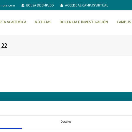
ompia.com
BOLSA DE EMPLEO
ACCEDE AL CAMPUS VIRTUAL
RTA ACADÉMICA
NOTICIAS
DOCENCIA E INVESTIGACIÓN
CAMPUS 
-22
AVISO LEGAL – TÉRMINOS Y CONDICIONES DE SERVICIOS ONLINE
Pol
Campus Virtual
Contacto
Webmail
User Login
Detalles