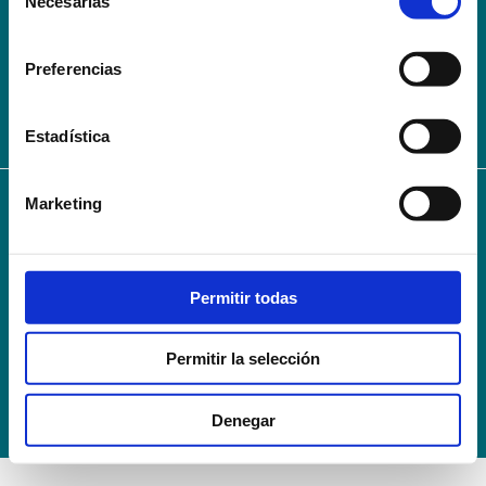
Necesarias
de
AVISO LEGAL – TÉRMINOS Y CONDICIONES DE SERVICIOS
consentimiento
ONLINE
Preferencias
Política de Privacidad
Política de cookies
Campus Virtual
Contacto
Webmail
User Login
Estadística
Marketing
© 2024
Escuela Técnico Profesional en Ciencias de la Salud Hospital Mompía
Avenida de los Condes, s/n · 39100 Santa Cruz de Bezana - Cantabria · Spain
T. +34 942 016 116 · F. +34 942 584 120
Permitir todas
info@escuelahospitalmompia.com
Permitir la selección
Denegar