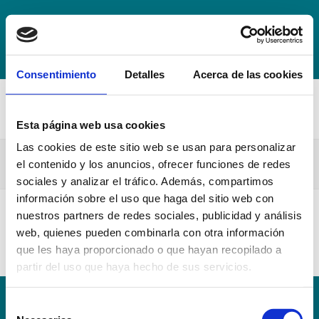
+34 942 016 116
info@escuelahospitalmompia.com
BOLSA
DE EMPLEO
ACCEDE AL CAMPUS VIRTUAL
Consentimiento
Detalles
Acerca de las cookies
Esta página web usa cookies
Las cookies de este sitio web se usan para personalizar
12. Anulacion Total Matricula 21-22
el contenido y los anuncios, ofrecer funciones de redes
sociales y analizar el tráfico. Además, compartimos
información sobre el uso que haga del sitio web con
nuestros partners de redes sociales, publicidad y análisis
12. Anulacion Total Matricula 21-22
web, quienes pueden combinarla con otra información
que les haya proporcionado o que hayan recopilado a
partir del uso que haya hecho de sus servicios.
Selección
Conoce la Escuela
Hospital Mompía