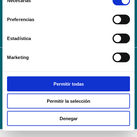
Necesarias
de
AVISO LEGAL – TÉRMINOS Y CONDICIONES DE SERVICIOS
consentimiento
ONLINE
Preferencias
Política de Privacidad
Política de cookies
Campus Virtual
Contacto
Webmail
User Login
Estadística
Marketing
© 2024
Escuela Técnico Profesional en Ciencias de la Salud Hospital Mompía
Avenida de los Condes, s/n · 39100 Santa Cruz de Bezana - Cantabria · Spain
T. +34 942 016 116 · F. +34 942 584 120
Permitir todas
info@escuelahospitalmompia.com
Permitir la selección
Denegar