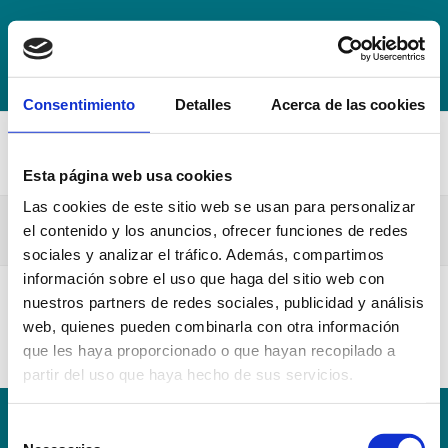
+34 942 016 116
info@escuelahospitalmompia.com
BOLSA
DE EMPLEO
ACCEDE AL CAMPUS VIRTUAL
Consentimiento
Detalles
Acerca de las cookies
Esta página web usa cookies
Las cookies de este sitio web se usan para personalizar
PIA_02.G.20.21.Mompía
el contenido y los anuncios, ofrecer funciones de redes
sociales y analizar el tráfico. Además, compartimos
información sobre el uso que haga del sitio web con
nuestros partners de redes sociales, publicidad y análisis
PIA_02.G.20.21.Mompía
web, quienes pueden combinarla con otra información
que les haya proporcionado o que hayan recopilado a
partir del uso que haya hecho de sus servicios.
Selección
Conoce la Escuela
Hospital Mompía