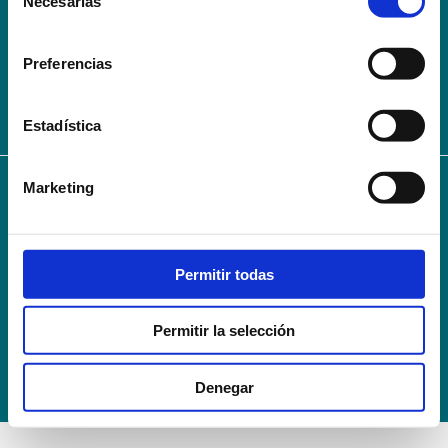
Necesarias
de
AVISO LEGAL – TÉRMINOS Y CONDICIONES DE SERVICIOS
consentimiento
ONLINE
Preferencias
Política de Privacidad
Política de cookies
Campus Virtual
Contacto
Webmail
User Login
Estadística
Marketing
© 2024
Escuela Técnico Profesional en Ciencias de la Salud Hospital Mompía
Avenida de los Condes, s/n · 39100 Santa Cruz de Bezana - Cantabria · Spain
T. +34 942 016 116 · F. +34 942 584 120
Permitir todas
info@escuelahospitalmompia.com
Permitir la selección
Denegar