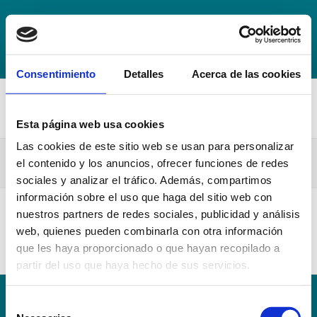
+34 942 016 116
info@escuelahospitalmompia.com
BOLSA
DE EMPLEO
ACCEDE AL CAMPUS VIRTUAL
Consentimiento
Detalles
Acerca de las cookies
Esta página web usa cookies
Las cookies de este sitio web se usan para personalizar
1M-GP Mompia 20-21
el contenido y los anuncios, ofrecer funciones de redes
sociales y analizar el tráfico. Además, compartimos
información sobre el uso que haga del sitio web con
nuestros partners de redes sociales, publicidad y análisis
1M-GP Mompia 20-21
web, quienes pueden combinarla con otra información
que les haya proporcionado o que hayan recopilado a
partir del uso que haya hecho de sus servicios.
Selección
Conoce la Escuela
Hospital Mompía