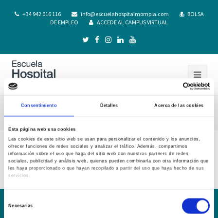
+34 942 016 116
info@escuelahospitalmompia.com
BOLSA
DE EMPLEO
ACCEDE AL CAMPUS VIRTUAL
Consentimiento
Detalles
Acerca de las cookies
1M-GP.Mompía.19-20
Esta página web usa cookies
Las cookies de este sitio web se usan para personalizar el contenido y los anuncios,
ofrecer funciones de redes sociales y analizar el tráfico. Además, compartimos
1M-GP.Mompía.19-20
información sobre el uso que haga del sitio web con nuestros partners de redes
sociales, publicidad y análisis web, quienes pueden combinarla con otra información que
les haya proporcionado o que hayan recopilado a partir del uso que haya hecho de sus
servicios.
Selección
Necesarias
de
Conoce la Escuela
Hospital Mompía